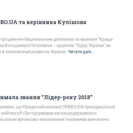
ВО.UA та керівника Кулішова
городження Національним дипломом та званням “Краще
шова Володимира Петровича – орденом “Лідер України” за
 в економічний розвиток України.
Читати далі…
мала звання “Лідер-року 2018”
омляємо, що Юридичній компанії ПРАВО.ЮА присуджується
 рейтингу!!! «За підсумками загальнодержавного
а основі фінансово-економічних показників визначено