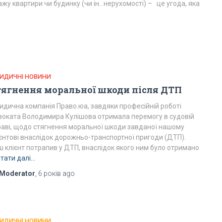
жу квартири чи будинку (чи ін.. нерухомості) – це угода, яка
ИДИЧНІ НОВИНИ
тягнення моральної шкоди після ДТП
идична компанія Право.юа, завдяки професійній роботі
воката Володимира Кулішова отримала перемогу в судовій
раві, щодо стягнення моральної шкоди завданої нашому
ієнтові внаслідок дорожньо-транспортної пригоди (ДТП).
ш клієнт потрапив у ДТП, внаслідок якого ним було отримано
тати далі…
Moderator
,
6 років
ago
ИДИЧНІ НОВИНИ