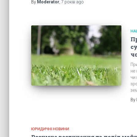
By
Moderator
,
7 років
ago
НА
Пр
су
ч
При
не
чи 
зр
зе
By
ЮРИДИЧНІ НОВИНИ