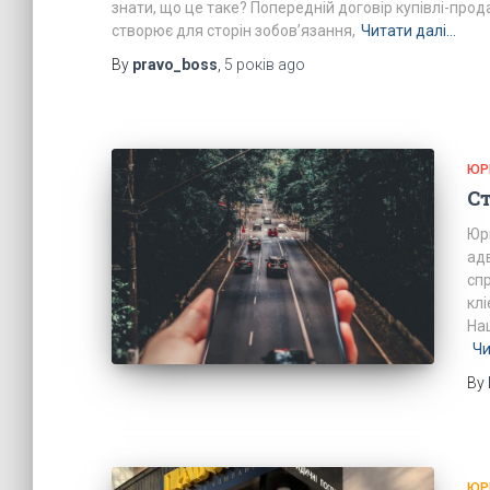
знати, що це таке? Попередній договір купівлі-прода
створює для сторін зобов’язання,
Читати далі…
By
pravo_boss
,
5 років
ago
ЮР
С
Юр
ад
сп
кл
На
Чи
By
ЮР