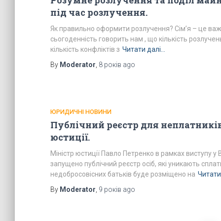
Розумне розлучення та поділ майн
під час розлучення.
Як правильно оформити розлучення? Сім’я – це важл
сьогоденність говорить нам , що кількість розлучень
кількість конфліктів з
Читати далі…
By
Moderator
,
8 років
ago
ЮРИДИЧНІ НОВИНИ
Публічний реєстр для неплатників
юстиції.
Міністр юстиції Павло Петренко в рамках виступу у 
запущено публічний реєстр осіб, які уникають сплати 
недобросовісних батьків буде розміщено на
Читати
By
Moderator
,
9 років
ago