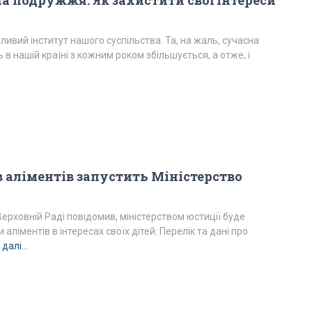
а подружжя. Як захистити свої інтереси
ивий інститут нашого суспільства. Та, на жаль, сучасна
 в нашій країні з кожним роком збільшується, а отже, і
 аліментів запустить Міністерство
Верховній Раді повідомив, міністерством юстиції буде
аліментів в інтересах своїх дітей. Перелік та дані про
 далі…