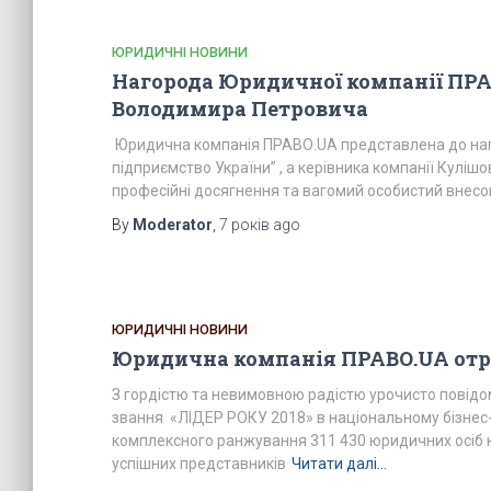
ЮРИДИЧНІ НОВИНИ
Нагорода Юридичної компанії ПРА
Володимира Петровича
Юридична компанія ПРАВО.UA представлена до на
підприємство України” , а керівника компанії Кулі
професійні досягнення та вагомий особистий внесок
By
Moderator
,
7 років
ago
ЮРИДИЧНІ НОВИНИ
Юридична компанія ПРАВО.UA отри
З гордістю та невимовною радістю урочисто повід
звання «ЛІДЕР РОКУ 2018» в національному бізнес-
комплексного ранжування 311 430 юридичних осіб н
успішних представників
Читати далі…