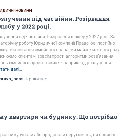
ИДИЧНІ НОВИНИ
злучення під час війни. Розірвання
юбу у 2022 році.
лучення під час війни. Розірвання шлюбу у 2022 році. За
аторічну роботу Юридичної компанії Право.юа, постійно
рішуючи питання сімейного права, ми майже кожного разу
яснюємо клієнтам, зовсім прості алгоритми розв’язання
тань сімейного права , таких як наприклад розлучення
тати далі…
pravo_boss
,
4 роки
ago
жу квартири чи будинку. Що потрібно
 раз ви купували або продавали нерухомість, ви повинні