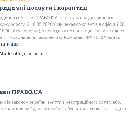
ридичні послуги і карантин
идична компанія ПРАВО.ЮА повертається до звичного
иму роботи. З 18.05.2020р. ми чекаємо клієнтів в офісі з 9.00
18.00 (без перерви); з понеділка по п’ятницю. Та на вихідних
за попередньою домовленістю. Компанія ПРАВО.ЮА надає
тати далі…
Moderator
,
6 років
ago
анії ПРАВО.UA
но із законом України, зняття з реєстраційного обліку або,
з квартири чи будинку особи відбувається лише за її згодою