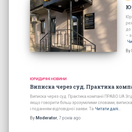
Ю
Юр
реж
до 
– 
Чи
By
ЮРИДИЧНІ НОВИНИ
Виписка через суд. Практика комп
Виписка через суд. Практика компанії ПРАВО.UA Згід
якщо говорити більш зрозумілими словами, виписка 
і поданням відповідної заяви. Та
Читати далі…
By
Moderator
,
7 років
ago