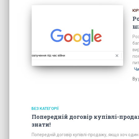
ЮР
Ро
шл
Роз
баг
ви
по
пи
Чи
By
БЕЗ КАТЕГОРІЇ
Попередній договір купівлі-прода
знати!
Попередній договір купівлі-продажу, якщо хоч один