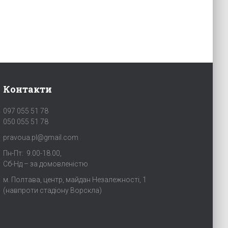
Контакти
097 055 51 78
050 055 51 78
pravoua.pl@gmail.com
Пн-Пт: 9.00-18.00,
Сб-Нд – за домовленістю
м. Полтава, центр, майдан Незалежності, 1
(навпроти стадіону Ворскла)