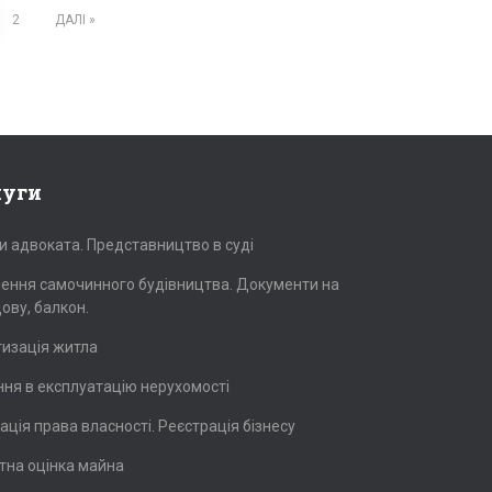
2
ДАЛІ
луги
и адвоката. Представництво в суді
ення самочинного будівництва. Документи на
ову, балкон.
изація житла
ня в експлуатацію нерухомості
ація права власності. Реєстрація бізнесу
тна оцінка майна