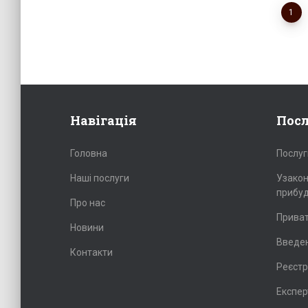
Пагінація
1
записів
Навігація
Пос
Головна
Послуг
Наші послуги
Узакон
прибуд
Про нас
Приват
Новини
Введен
Контакти
Реєстр
Експер