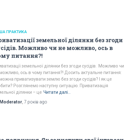
ША ПРАКТИКА
иватизації земельної ділянки без згоди
сідів. Можливо чи не можливо, ось в
ому питання?!
ватизації земельної ділянки без згоди сусідів. Можливо чи
 можливо, ось в чому питання?! Досить актуальне питання:
можна приватизувати землю без згоди сусідів? І як це
обити? Розглянемо наступну ситуацію. Приватизація
мельної ділянки – це
Читати далі…
Moderator
,
7 років
ago