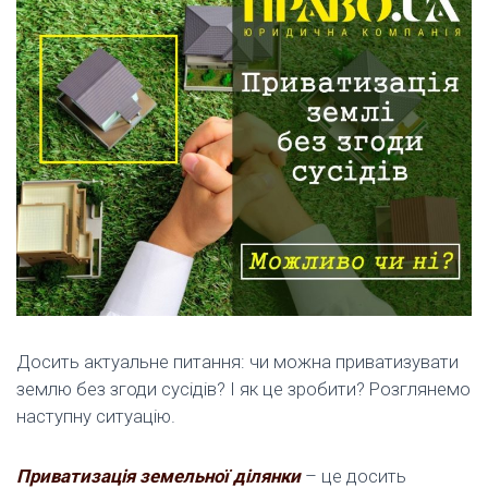
Досить актуальне питання: чи можна приватизувати
землю без згоди сусідів? І як це зробити? Розглянемо
наступну ситуацію.
Приватизація земельної ділянки
– це досить