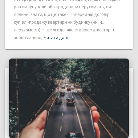
раз ви купували або продавали нерухомість, ви
повинні знати, що це таке? Попередній договір
купівлі-продажу квартири чи будинку (чи ін..
нерухомості) – це угода, яка створює для сторін
зобов’язання,
Читати далі…