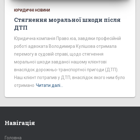
ЮРИДИЧНІ НОВИНИ
Стягнення моральної шкоди після
ДТП
Юридична компанія Право.юа, завдяки професійній
роботі адвоката Володимира Кулішова отримала
перемогу в судовій справі, щодо стягнення
моральної шкоди завданої нашому клієнтові
внаслідок дорожньо-транспортної пригоди (ДТП).
Наш клієнт потрапив у ДТП, внаслідок якого ним було
отримано
Читати далі…
Навігація
Головна