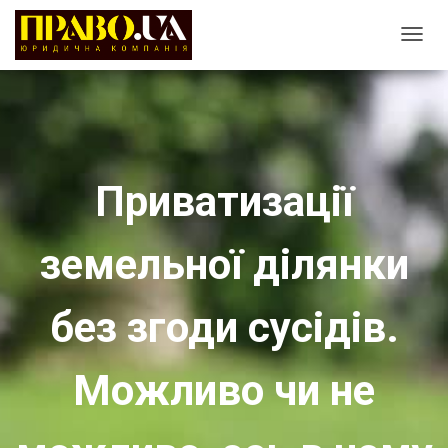
T
O
G
G
L
E
Приватизації
N
A
земельної ділянки
V
I
G
без згоди сусідів.
A
T
Можливо чи не
I
O
N