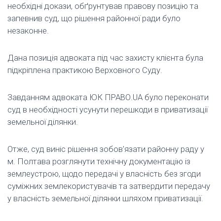
необхідні докази, обґрунтував правову позицію та
запевнив суд, що рішення районної ради було
незаконне.
Дана позиція адвоката під час захисту клієнта була
підкріплена практикою Верховного Суду.
Завданням адвоката ЮК ПРАВО.UA було переконати
суд в необхідності усунути перешкоди в приватизації
земельної ділянки.
Отже, суд виніс рішення зобов’язати районну раду у
м. Полтава розглянути технічну документацію із
землеустрою, щодо передачі у власність без згоди
суміжних землекористувачів та затвердити передачу
у власність земельної ділянки шляхом приватизації.