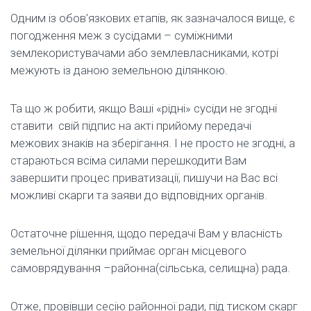
Одним із обов’язкових етапів, як зазначалося вище, є
погодження меж з сусідами – суміжними
землекористувачами або землевласниками, котрі
межують із даною земельною ділянкою.
Та що ж робити, якщо Ваші «рідні» сусіди не згодні
ставити свій підпис на акті прийому передачі
межових знаків на зберігання. І не просто не згодні, а
стараються всіма силами перешкодити Вам
завершити процес приватизації, пишучи на Вас всі
можливі скарги та заяви до відповідних органів.
Остаточне рішення, щодо передачі Вам у власність
земельної ділянки приймає орган місцевого
самоврядування –районна(сільська, селищна) рада.
Отже, провівши сесію районної ради, під тиском скарг