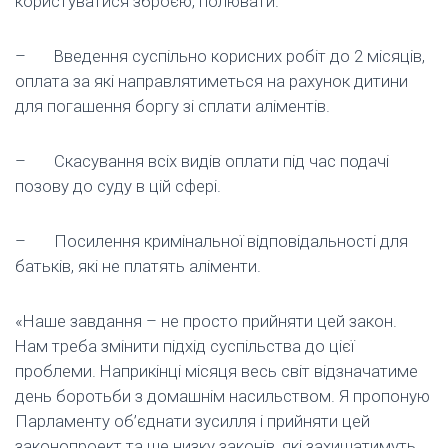
користуватися зброєю, полювати.
– Введення суспільно корисних робіт до 2 місяців,
оплата за які направлятиметься на рахунок дитини
для погашення боргу зі сплати аліментів.
– Скасування всіх видів оплати під час подачі
позову до суду в цій сфері.
– Посилення кримінальної відповідальності для
батьків, які не платять аліменти.
«Наше завдання – не просто прийняти цей закон.
Нам треба змінити підхід суспільства до цієї
проблеми. Наприкінці місяця весь світ відзначатиме
день боротьби з домашнім насильством. Я пропоную
Парламенту об’єднати зусилля і прийняти цей
законопроект та ще низку законів, які захищатимуть