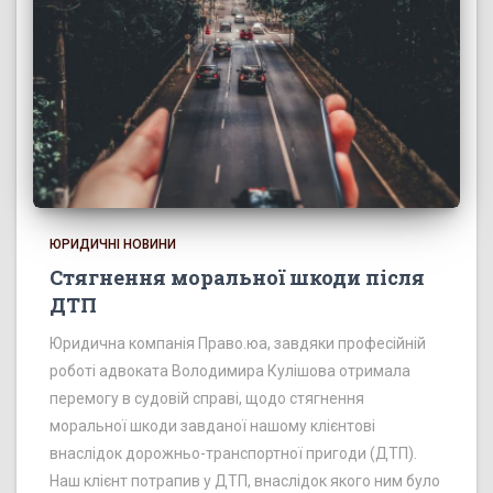
ЮРИДИЧНІ НОВИНИ
Стягнення моральної шкоди після
ДТП
Юридична компанія Право.юа, завдяки професійній
роботі адвоката Володимира Кулішова отримала
перемогу в судовій справі, щодо стягнення
моральної шкоди завданої нашому клієнтові
внаслідок дорожньо-транспортної пригоди (ДТП).
Наш клієнт потрапив у ДТП, внаслідок якого ним було