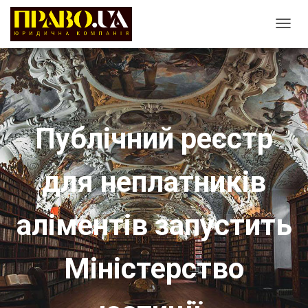
T
O
G
G
L
E
Публічний реєстр
N
A
для неплатників
V
I
G
аліментів запустить
A
T
Міністерство
I
O
N