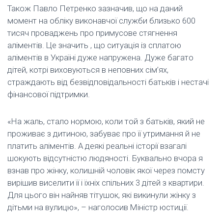
Також Павло Петренко зазначив, що на даний
момент на обліку виконавчої служби близько 600
тисяч проваджень про примусове стягнення
аліментів. Це значить , що ситуація із сплатою
аліментів в Україні дуже напружена. Дуже багато
дітей, котрі виховуються в неповних сім’ях,
страждають від безвідповідальності батьків і нестачі
фінансової підтримки.
«На жаль, стало нормою, коли той з батьків, який не
проживає з дитиною, забуває про її утримання й не
платить аліментів. А деякі реальні історії взагалі
шокують відсутністю людяності. Буквально вчора я
взнав про жінку, колишній чоловік якої через помсту
вирішив виселити її і їхніх спільних 3 дітей з квартири.
Для цього він найняв тітушок, які викинули жінку з
дітьми на вулицю», – наголосив Міністр юстиції.